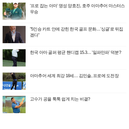
'프로 잡는 아마' 명성 양효진, 호주 아마추어 마스터스
우승
"5인승 카트 안에 갇힌 한국 골프 문화…'싱글'로 뒤집
겠다"
한국 아마 골퍼 평균 핸디캡 15.3… '일파만파' 덕분?
아마추어 세계 최강 18세… 김민솔, 프로에 도전장
고수가 공을 툭툭 쉽게 치는 비결?