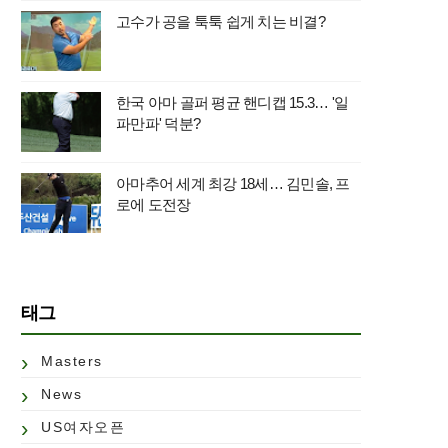
고수가 공을 툭툭 쉽게 치는 비결?
한국 아마 골퍼 평균 핸디캡 15.3… '일
파만파' 덕분?
아마추어 세계 최강 18세… 김민솔, 프
로에 도전장
태그
Masters
News
US여자오픈