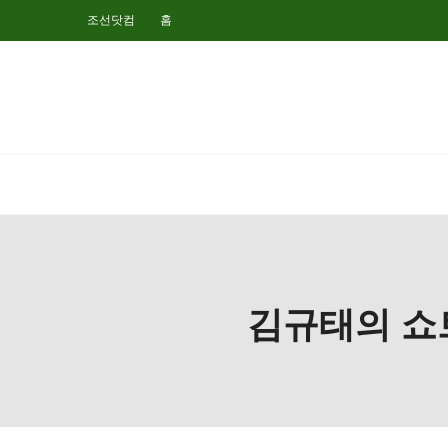
조선닷컴
홈
김규태의 쇼