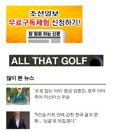
많이 본 뉴스
'프로 잡는 아마' 명성 양효진, 호주 아마
추어 마스터스 우승
"5인승 카트 안에 갇힌 한국 골프 문
화…'싱글'로 뒤집겠다"