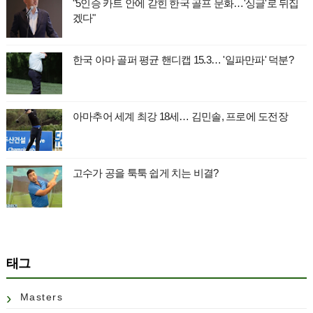
"5인승 카트 안에 갇힌 한국 골프 문화…'싱글'로 뒤집
겠다"
한국 아마 골퍼 평균 핸디캡 15.3… '일파만파' 덕분?
아마추어 세계 최강 18세… 김민솔, 프로에 도전장
고수가 공을 툭툭 쉽게 치는 비결?
태그
Masters