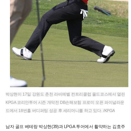
박상현이 17일 강원도 춘천 라비에벨 컨트리클럽 올드코스에서 열린
KPGA 코리안투어 시즌 개막전 DB손해보험 프로미 오픈 파이널라운
드에서 18번홀 버디퍼팅 성공 후 세리머니를 하고 있다. /KPGA
남자 골프 베테랑 박상현(39)과 LPGA 투어에서 활약하는 김효주