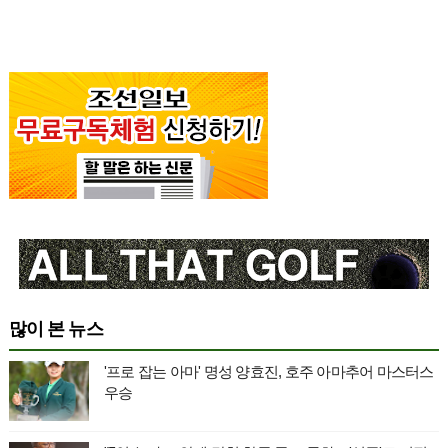
많이 본 뉴스
'프로 잡는 아마' 명성 양효진, 호주 아마추어 마스터스
우승