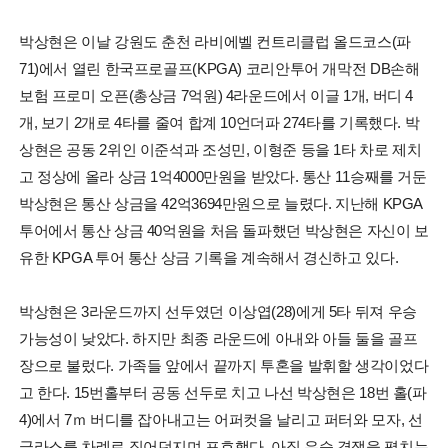
박상현은 이날 강원도 춘천 라비에벨 컨트리클럽 올드코스(파
71)에서 열린 한국프로골프(KPGA) 코리안투어 개막전 DB손해
보험 프로미 오픈(총상금 7억원) 4라운드에서 이글 1개, 버디 4
개, 보기 2개로 4타를 줄여 합계 10언더파 274타를 기록했다. 박
상현은 공동 2위인 이준석과 조성민, 이형준 등을 1타 차로 제치
고 정상에 올라 상금 1억4000만원을 받았다. 통산 11승째를 거둔
박상현은 통산 상금을 42억3694만원으로 늘렸다. 지난해 KPGA
투어에서 통산 상금 40억원을 처음 돌파했던 박상현은 자신이 보
유한 KPGA 투어 통산 상금 기록을 계속해서 경신하고 있다.
박상현은 3라운드까지 선두였던 이상엽(28)에게 5타 뒤져 우승
가능성이 낮았다. 하지만 최종 라운드에 아내와 아들 둘을 골프
장으로 불렀다. 가족들 앞에서 끝까지 투혼을 발휘할 생각이었다
고 한다. 15번홀부터 공동 선두로 치고 나선 박상현은 18번 홀(파
4)에서 7ｍ 버디를 잡아내고는 어퍼컷을 날리고 퍼터와 모자, 선
글라스를 차례로 집어던지며 포효했다. 아직 우승 경쟁을 펼치는