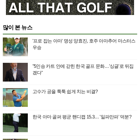
많이 본 뉴스
'프로 잡는 아마' 명성 양효진, 호주 아마추어 마스터스
우승
"5인승 카트 안에 갇힌 한국 골프 문화…'싱글'로 뒤집
겠다"
고수가 공을 툭툭 쉽게 치는 비결?
한국 아마 골퍼 평균 핸디캡 15.3… '일파만파' 덕분?