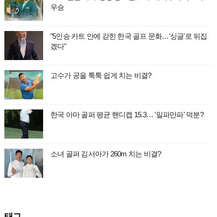
우승
"5인승 카트 안에 갇힌 한국 골프 문화…'싱글'로 뒤집
겠다"
고수가 공을 툭툭 쉽게 치는 비결?
한국 아마 골퍼 평균 핸디캡 15.3… '일파만파' 덕분?
소녀 골퍼 김서아가 260m 치는 비결?
태그