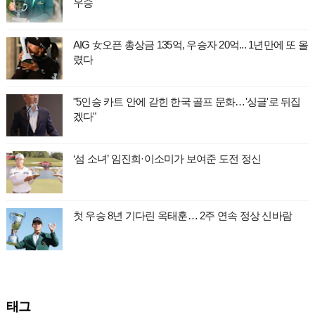
우승
AIG 女오픈 총상금 135억, 우승자 20억... 1년만에 또 올
렸다
"5인승 카트 안에 갇힌 한국 골프 문화…'싱글'로 뒤집
겠다"
‘섬 소녀’ 임진희·이소미가 보여준 도전 정신
첫 우승 8년 기다린 옥태훈… 2주 연속 정상 신바람
태그