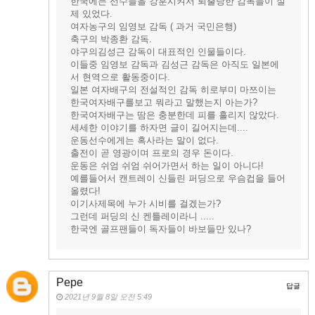
한국에는 선수들을 강훈시켜서 퇴출당한 감독들이 실
제 있었다.
여자농구의 임영보 감독 ( 과거 국민은행)
축구의 박종환 감독.
야구의김성근 감독이 대표적인 인물들이다.
이들중 임영보 감독과 김성근 감독은 아직도 일본에
서 현역으로 활동중이다.
일본 여자배구의 전설적인 감독 히로부미 마쯔이는
한국여자배구를보고 뭐라고 말했는지 아는가?
한국여자배구는 땀은 충분한데 피를 흘리지 않았다.
세세한 이야기를 하자면 글이 길어지는데....
운동선수에게는 혹사라는 말이 없다.
출전이 곧 영광이며 프로의 경우 돈이다.
운동은 쉬엄 쉬엄 쉬어가면서 하는 일이 아니다!
예를들어서 캔트레이 신들린 퍼딩으로 우슴컵을 들어
올렸다!
이기사제목에 누가 시비를 걸겠는가?
그런데 퍼딩의 신 켄틀레이라니 .....
한국엔 골프팬들이 독자들이 바보들만 있나?
Pepe
답글
2021년 9월 8일 오전 5:49