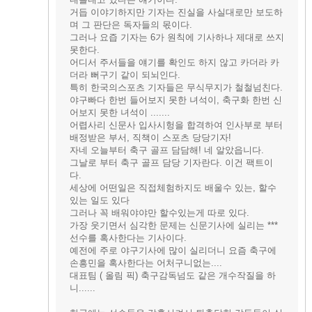
거듭 이야기하지만 기자는 진실을 사실대로만 보도하
며 그 판단은 독자들의 몫이다.
그러나 요즙 기자는 6가 원칙에 기사하나 제대로 쓰지
못한다.
어디서 주서들을 얘기를 확인도 하지 않고 카더라 카
더라 뻐구기 같이 되뇌인다.
특히 한국의스포츠 기자들은 무식무지가 철철넘친다.
야구빠다 한번 들어보지 못한 녀석이, 축구화 한번 신
어보지 못한 녀석이 .......
어렵사리 신문사 입사시헝을 합격하여 인사부로 부터
배정받은 부서, 직책이 스포츠 당당기자!
자네 오늘부터 축구 골프 담담해! 네 알았읍니다.
그날로 부터 축구 골프 담당 기자란다. 이건 팩트이
다.
세상에 어떤일은 직접체험하지도 배울수 있는, 할수
있는 일도 있다
그러나 꼭 배워야야만 할수있는게 따로 있다.
가장 웃기면서 심각한 문제는 신문기사에 실리는 ***
선수를 혹사한다는 기사이다.
예전에 주로 야구기사에 많이 실리더니 요즘 축구에
손흥민을 혹사한다는 어처구니없는....
대표팀 ( 올림 픽) 축구감독넘도 같은 개수작질을 하
니......