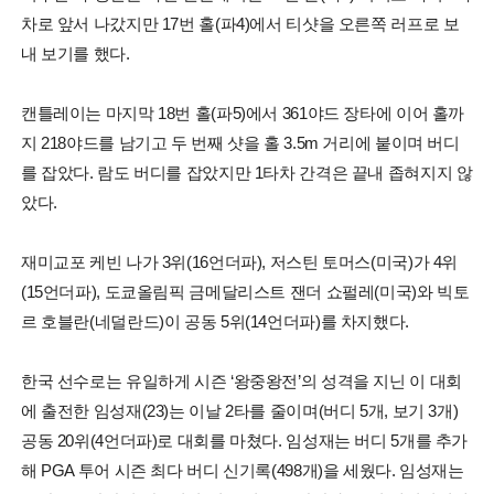
차로 앞서 나갔지만 17번 홀(파4)에서 티샷을 오른쪽 러프로 보
내 보기를 했다.
캔틀레이는 마지막 18번 홀(파5)에서 361야드 장타에 이어 홀까
지 218야드를 남기고 두 번째 샷을 홀 3.5m 거리에 붙이며 버디
를 잡았다. 람도 버디를 잡았지만 1타차 간격은 끝내 좁혀지지 않
았다.
재미교포 케빈 나가 3위(16언더파), 저스틴 토머스(미국)가 4위
(15언더파), 도쿄올림픽 금메달리스트 잰더 쇼펄레(미국)와 빅토
르 호블란(네덜란드)이 공동 5위(14언더파)를 차지했다.
한국 선수로는 유일하게 시즌 ‘왕중왕전’의 성격을 지닌 이 대회
에 출전한 임성재(23)는 이날 2타를 줄이며(버디 5개, 보기 3개)
공동 20위(4언더파)로 대회를 마쳤다. 임성재는 버디 5개를 추가
해 PGA 투어 시즌 최다 버디 신기록(498개)을 세웠다. 임성재는