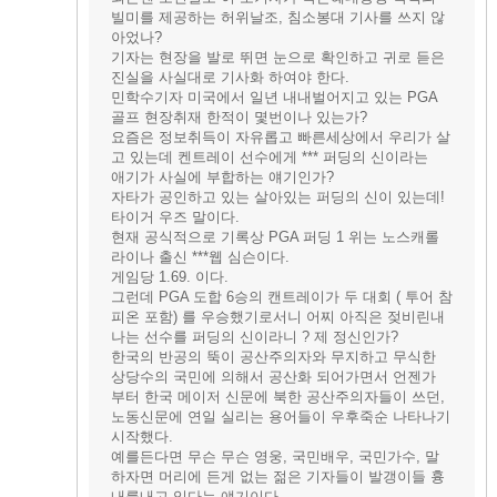
빌미를 제공하는 허위날조, 침소봉대 기사를 쓰지 않
아었나?
기자는 현장을 발로 뛰면 눈으로 확인하고 귀로 듣은
진실을 사실대로 기사화 하여야 한다.
민학수기자 미국에서 일년 내내벌어지고 있는 PGA
골프 현장취재 한적이 몇번이나 있는가?
요즘은 정보취득이 자유롭고 빠른세상에서 우리가 살
고 있는데 켄트레이 선수에게 *** 퍼딩의 신이라는
애기가 사실에 부합하는 얘기인가?
자타가 공인하고 있는 살아있는 퍼딩의 신이 있는데!
타이거 우즈 말이다.
현재 공식적으로 기록상 PGA 퍼딩 1 위는 노스캐롤
라이나 출신 ***웹 심슨이다.
게임당 1.69. 이다.
그런데 PGA 도합 6승의 캔트레이가 두 대회 ( 투어 참
피온 포함) 를 우승했기로서니 어찌 아직은 젖비린내
나는 선수를 퍼딩의 신이라니 ? 제 정신인가?
한국의 반공의 뚝이 공산주의자와 무지하고 무식한
상당수의 국민에 의해서 공산화 되어가면서 언젠가
부터 한국 메이저 신문에 북한 공산주의자들이 쓰던,
노동신문에 연일 실리는 용어들이 우후죽순 나타나기
시작했다.
예를든다면 무슨 무슨 영웅, 국민배우, 국민가수, 말
하자면 머리에 든게 없는 젊은 기자들이 발갱이들 흉
내를내고 있다는 얘기이다.