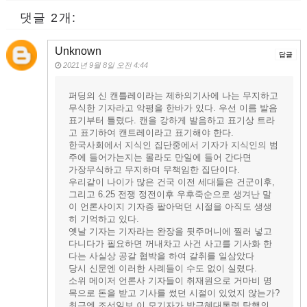
댓글 2개:
Unknown
답글
2021년 9월 8일 오전 4:44
퍼딩의 신 캔틀레이라는 제하의기사에 나는 무지하고
무식한 기자라고 악평을 한바가 있다. 우선 이름 발음
표기부터 틀렸다. 캔을 강하게 발음하고 표기상 트라
고 표기하여 캔트레이라고 표기해야 한다.
한국사회에서 지식인 집단중에서 기자가 지식인의 범
주에 들어가는지는 몰라도 만일에 들어 간다면
가장무식하고 무지하며 무책임한 집단이다.
우리같이 나이가 많은 건국 이전 세대들은 건군이후,
그리고 6.25 전쟁 정전이후 우후죽순으로 생겨난 말
이 언론사이지 기자증 팔아먹던 시절을 아직도 생생
히 기억하고 있다.
옛날 기자는 기자라는 완장을 뒷주머니에 찔러 넣고
다니다가 필요하면 꺼내차고 사건 사고를 기사화 한
다는 사실상 공갈 협박을 하여 갈취를 일삼았다
당시 신문엔 이러한 사례들이 수도 없이 실렸다.
소위 메이저 언론사 기자들이 취재원으로 거마비 명
목으로 돈을 받고 기사를 썼던 시절이 있었지 않는가?
최근엔 조선일보 이 모기자가 박근혜대통령 탁핵의