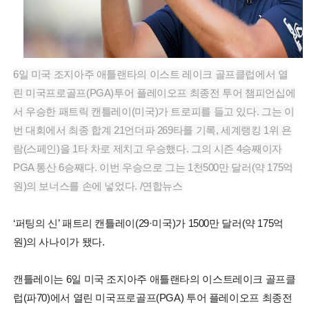
6일 미국 조지아주 애틀랜타의 이스트 레이크 골프클럽에서 열
린 미국프로골프(PGA)투어 플레이오프 최종전 투어 챔피언십에
서 우승한 패트릭 캔틀레이(미국)가 트로피를 들고 있다. 그는 이
번 대회에서 최종 합계 21언더파 269타를 기록, 세계랭킹 1위 욘
람(스페인)을 1타 차로 제치고 우승했다. 그의 시즌 4승째이자
PGA 통산 6승째다. 이번 우승으로 그는 1천500만 달러(약 175억
원)의 보너스를 손에 넣었다. /연합뉴스
‘퍼팅의 신’ 패트리 캔틀레이(29·미국)가 1500만 달러(약 175억
원)의 사나이가 됐다.
캔틀레이는 6일 미국 조지아주 애틀랜타의 이스트레이크 골프클
럽(파70)에서 열린 미국프로골프(PGA) 투어 플레이오프 최종전