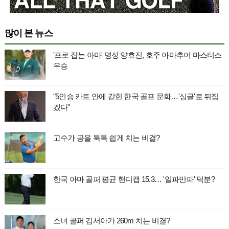
많이 본 뉴스
'프로 잡는 아마' 명성 양효진, 호주 아마추어 마스터스
우승
"5인승 카트 안에 갇힌 한국 골프 문화…'싱글'로 뒤집
겠다"
고수가 공을 툭툭 쉽게 치는 비결?
한국 아마 골퍼 평균 핸디캡 15.3… '일파만파' 덕분?
소녀 골퍼 김서아가 260m 치는 비결?