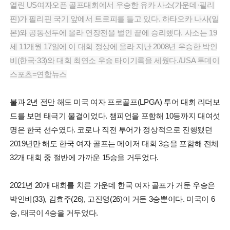
열린 US여자오픈 골프대회에서 우승한 유카 사소(가운데·필리
핀)가 필리핀 국기 앞에서 트로피를 들고 있다. 하타오카 나사(일
본)와 공동선두에 올라 연장전을 벌인 끝에 승리했다. 사소는 19
세 11개월 17일에 이 대회 정상에 올라 지난 2008년 우승한 박인
비(한국·33)와 대회 최연소 우승 타이기록을 세웠다./USA 투데이
스포츠=연합뉴스
불과 2년 전만 해도 미국 여자 프로골프(LPGA) 투어 대회 리더보
드를 보면 태극기 물결이었다. 챔피언을 포함해 10등까지 대여섯
명은 한국 선수였다. 코로나 직전 투어가 정상적으로 진행됐던
2019년만 해도 한국 여자 골프는 메이저 대회 3승을 포함해 전체
32개 대회 중 절반에 가까운 15승을 거두었다.
2021년 20개 대회를 치른 가운데 한국 여자 골프가 거둔 우승은
박인비(33), 김효주(26), 고진영(26)이 거둔 3승뿐이다. 미국이 6
승, 태국이 4승을 거두었다.