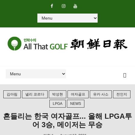
김아림
넬리 코르다
박성현
여자골프
유카 사소
전인지
LPGA
NEWS
흔들리는 한국 여자골프... 올해 LPGA투
어 3승, 메이저는 무승