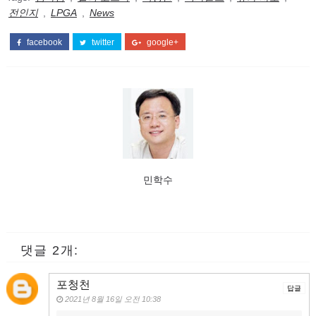
전인지
,
LPGA
,
News
facebook
twitter
google+
민학수
댓글 2개:
포청천
답글
2021년 8월 16일 오전 10:38