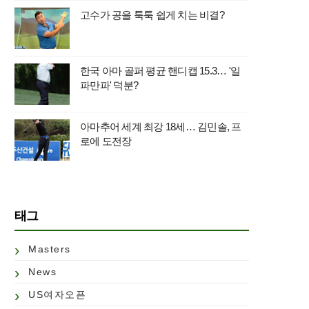
고수가 공을 툭툭 쉽게 치는 비결?
한국 아마 골퍼 평균 핸디캡 15.3… '일
파만파' 덕분?
아마추어 세계 최강 18세… 김민솔, 프
로에 도전장
태그
Masters
News
US여자오픈