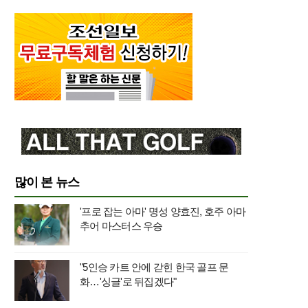
많이 본 뉴스
'프로 잡는 아마' 명성 양효진, 호주 아마
추어 마스터스 우승
"5인승 카트 안에 갇힌 한국 골프 문
화…'싱글'로 뒤집겠다"