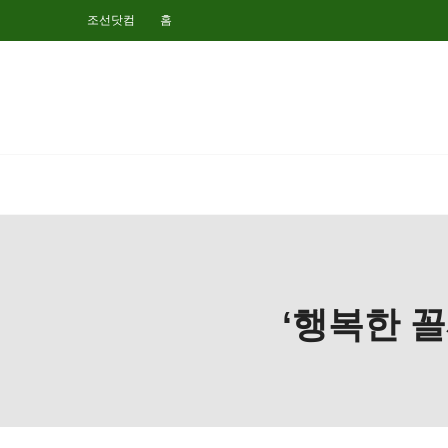
조선닷컴
홈
‘행복한 