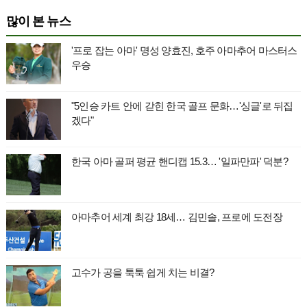
많이 본 뉴스
'프로 잡는 아마' 명성 양효진, 호주 아마추어 마스터스
우승
"5인승 카트 안에 갇힌 한국 골프 문화…'싱글'로 뒤집
겠다"
한국 아마 골퍼 평균 핸디캡 15.3… '일파만파' 덕분?
아마추어 세계 최강 18세… 김민솔, 프로에 도전장
고수가 공을 툭툭 쉽게 치는 비결?