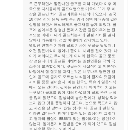
로 근무하면서 짬만나면 골프를 치러 다녔다.이후 미
국으로 다시돌아와 골프여행으로 미국의 11개 주 이
상을 골프만 치러 골프여행을 다닌적이 있었다. 결국
10 여년 전에 왼쪽 눈에 중심망막 정맥 폐쇄증에 걸려
실명을 하면서 애석하게도 골프채를 놓게 되었다. 골
프에 쏱아부은 엄청난 돈과 시간은 결혼이후에는 전
적으로 아내가 내가 골프치는데에 일절 시비를 걸지
않아서 가능했다. 정말 아내에게 감사하고 있다.
몇일전 민학수 기자의 골프 기사에 댓글을 달았더니
어떤 젊은녀석이 콩이니 팥이니 시비를 걸어 왔다. 나
이가 어리다고 무시하느게 아니라 한국의 골프 풍토
상 젊은나이게 골프를 이해하는 일반인들은 극히 극
소수에 불과할것이다. 댓글란에 사실적이고 이론적인
바탕에서 잘 잘못을 따지는것은 너무나도 당연한 일
인데 골프에 골자도 모르는 녀석들이 필자의 댓글에
시비를 종종 걸어온다. 이는 한국인 특유의 열등의식
에서 오는 것이다. 필자는 단언컨데 아마추어 치고는
누구보다 골프를 많이 치러 다녔으며 골프 관련 서적
을 많이 읽었으며 잡상식에 능한 편이다. 성격상 먹어
보지 않고 맛을 품평하지 않으며, 눈으로 목도하지 않
고 사건을 잘 말하지 않는 성격이다. 골프에 관한 일
이라면 얼마든지 한마디 할수 있는 입장이며 그렇다
고 필자의 필설이 99.99% 맞는 말이라고는 공언하지
않는다. 얼마든지 비판받을 준비가 되어 있으며 필설
로 대응할 준비도 되어 있다.