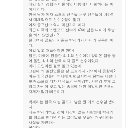
다만 실기 경험과 이론적인 바탕에서 비판하라는 이
야기 이다.
한국 남자 여자 스포츠 선수들 서구 선수들에 비하여
서 대체적으로 선수수명이 짧다.
여자 골프선수 역시 마찬가지 이다.
최근 미국의 스탠포드 선수가 40이 넘은 나이에 우승
을 하지 않았던가?
한국여자 골프의 지존은 박세리가 아니라 구옥희 이
다.
이걸 알고 떠들어야만 한다!
일본, 미국에 진출한 최초의 선수이며 챰피온 컵을 들
어 올린 최초의 한국 여자 골프 선수이었다.
아마 고인이된 걸로 알고 있는데......
그런데 왜 일반인들은 잘 모르거나 기억하지 못할까?
이는 한국인들이 역사에 반면교사하지 못하는 나쁜버
릇과 스포츠 기자 녀석들의 무책임함, 사명감 부재 그
리고 자신이 맞고 있는 종목에 대한 직업적인 존경심
자체가 없기 떼문이다.
박세리는 한국 여성 골프가 낳은 원 어프 선수일 뿐이
다.
나는 박세리하고 전혀 사감이 없는 사람인데 박세리
를 최고로 친다면 이는 그야말로 우물안 개구리라는
사실을 자인하는
꼴이다.