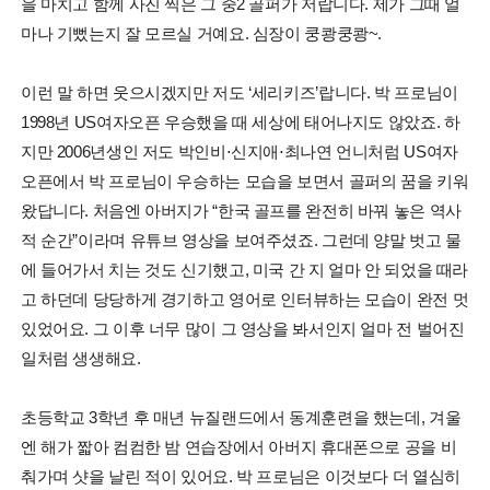
을 마치고 함께 사진 찍은 그 중2 골퍼가 저랍니다. 제가 그때 얼
마나 기뻤는지 잘 모르실 거예요. 심장이 쿵쾅쿵쾅~.
이런 말 하면 웃으시겠지만 저도 ‘세리키즈’랍니다. 박 프로님이
1998년 US여자오픈 우승했을 때 세상에 태어나지도 않았죠. 하
지만 2006년생인 저도 박인비⋅신지애⋅최나연 언니처럼 US여자
오픈에서 박 프로님이 우승하는 모습을 보면서 골퍼의 꿈을 키워
왔답니다. 처음엔 아버지가 “한국 골프를 완전히 바꿔 놓은 역사
적 순간”이라며 유튜브 영상을 보여주셨죠. 그런데 양말 벗고 물
에 들어가서 치는 것도 신기했고, 미국 간 지 얼마 안 되었을 때라
고 하던데 당당하게 경기하고 영어로 인터뷰하는 모습이 완전 멋
있었어요. 그 이후 너무 많이 그 영상을 봐서인지 얼마 전 벌어진
일처럼 생생해요.
초등학교 3학년 후 매년 뉴질랜드에서 동계훈련을 했는데, 겨울
엔 해가 짧아 컴컴한 밤 연습장에서 아버지 휴대폰으로 공을 비
춰가며 샷을 날린 적이 있어요. 박 프로님은 이것보다 더 열심히