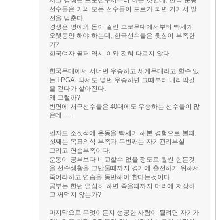
사실 경쟁은 프로선수서부터 하는 것인데, 한국 운동
선수들은 거의 모든 선수들이 프로가 되면 거기서 발
전을 멈춘다.
경쟁은 명예와 돈이 걸린 프로무대에서부터 빡세게
오랫동안 해야 하는데, 한국선수들은 뒷심이 부족한
가?
한국여자 골퍼 역시 이와 전혀 다르지 않다.
한국무대에서 서너번 우승하고 세계무대라고 할수 있
는 LPGA. 와서도 몇번 우승하면 그때부터 내리막길
을 걷다가 살아진다.
왜 그럴까?
반면에 서구선수들은 40대에도 우승하는 선수들이 많
은데......
필자도 소싯적에 운동을 빡세기 해본 경험으로 볼때,
첫째는 목표의식 부족과 두번째는 자기관리부실
그리고 연습부족이다.
운동이 공부보다 비교할수 없을 정도로 훨씬 힘든것
을 선수생활을 그만둘때까지 경기에 출전하기 위해서
죽어라하고 연습을 동반해야 한다는것이다.
공부는 한번 열심히 하면 죽을때까지 머리에 저장하
고 써먹지 않는가?
마지막으로 무엇이든지 성공한 사람이 될려면 자기가