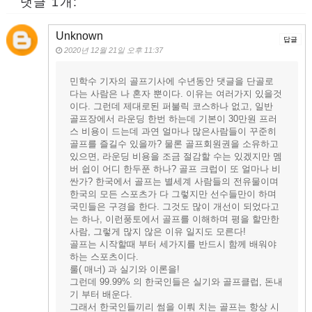
댓글 1개:
Unknown
답글
2020년 12월 21일 오후 11:37
민학수 기자의 골프기사에 수년동안 댓글을 단골로
다는 사람은 나 혼자 뿐이다. 이유는 여러가지 있을것
이다. 그런데 제대로된 퍼불릭 코스하나 없고, 일반
골프장에서 라운딩 한번 하는데 기본이 30만원 프러
스 비용이 드는데 과연 얼마나 많은사람들이 꾸준히
골프를 즐길수 있을까? 물론 골프회원권을 소유하고
있으면, 라운딩 비용을 조금 절감할 수는 있겠지만 멤
버 쉽이 어디 한두푼 하나? 골프 크럽이 또 얼마나 비
싼가? 한국에서 골프는 별세계 사람들의 전유물이며
한국의 모든 스포츠가 다 그렇지만 선수들만이 하며
국민들은 구경을 한다. 그것도 많이 개선이 되었다고
는 하나, 이런풍토에서 골프를 이해하며 평을 할만한
사람, 그렇게 많지 않은 이유 일지도 모른다!
골프는 시작할때 부터 세가지를 반드시 함께 배워야
하는 스포츠이다.
룰( 매너) 과 실기와 이론을!
그런데 99.99% 의 한국인들은 실기와 골프클럽, 돈내
기 부터 배운다.
그래서 한국인들끼리 썸을 이뤄 치는 골프는 항상 시