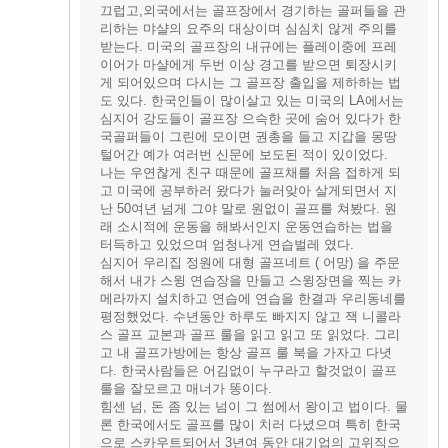
끄럽고,외국에서는 골프장에서 경기하는 골퍼들을 관
리하는 먀샬의 요주의 대상이며 심심치 않게 주의를
받는다. 미국의 골프장의 내규에는 플레이중에 프레
이어가 마샬에게 두번 이상 경고를 받으면 퇴장시키
게 되어있으며 다시는 그 골프장 출입을 제하하는 법
도 있다. 한국인들이 많이살고 있는 미국의 LA에서는
심지어 강도들이 골프장 으슥한 곳에 숨어 있다가 한
국골퍼들이 그린에 모이면 권총을 들고 지갑을 몽땅
털어간 예가 여러번 신문에 보도된 적이 있이었다.
나는 우연찮게 친구 때문에 골프채를 처음 접하게 되
고 미국에 공부하러 왔다가 눌러앚아 살게되면서 지
난 50여년 넘게 그야 말로 원없이 골프를 쳐봤다. 원
래 소시적에 운동을 해봐서인지 운동연습하는 법을
터득하고 있었으며 엄청나게 연습벌레 였다.
심지어 우리집 정원에 대형 골프네트 ( 어망) 을 주문
해서 내가 스윙 연습장을 만들고 스윙장면을 찍는 카
메라까지 설치하고 연습에 연습을 한결과 우리동네를
평정했었다. 수년동안 하루도 빠지지 않고 잭 니콜라
스 골프 교본과 골프 룰을 읽고 읽고 또 읽었다. 그리
고 내 골프가방에는 항상 골프 룰 북을 가자고 다녓
다. 한국사람들은 어김없이 누구라고 할것없이 골프
룰을 잘모르고 매너가 똥이다.
힘센 넘, 돈 좀 있는 넘이 그 썸에서 왕이고 법이다. 물
론 한국에서도 골프를 많이 치러 다녔으며 특히 한국
으로 스카우트되어서 3년여 동안 대기업의 고위직으