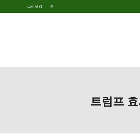
조선닷컴
홈
트럼프 효