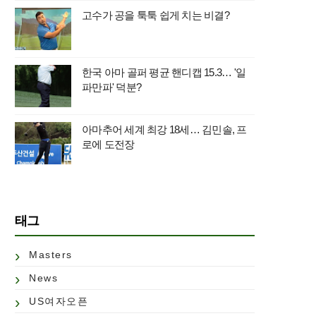
고수가 공을 툭툭 쉽게 치는 비결?
한국 아마 골퍼 평균 핸디캡 15.3… '일
파만파' 덕분?
아마추어 세계 최강 18세… 김민솔, 프
로에 도전장
태그
Masters
News
US여자오픈