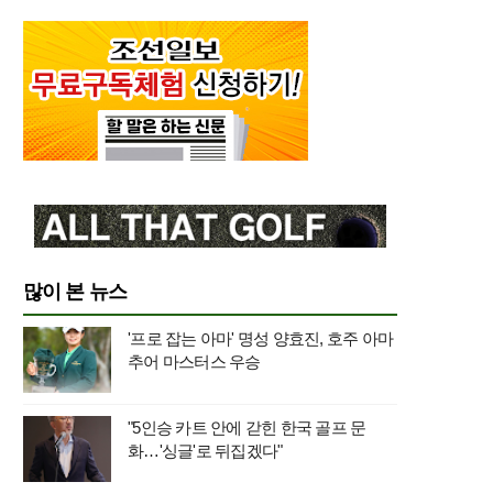
많이 본 뉴스
'프로 잡는 아마' 명성 양효진, 호주 아마
추어 마스터스 우승
"5인승 카트 안에 갇힌 한국 골프 문
화…'싱글'로 뒤집겠다"