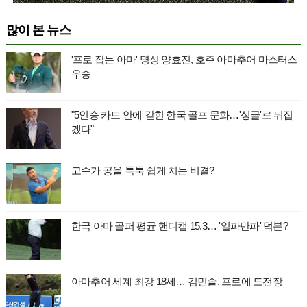
많이 본 뉴스
'프로 잡는 아마' 명성 양효진, 호주 아마추어 마스터스
우승
"5인승 카트 안에 갇힌 한국 골프 문화…'싱글'로 뒤집
겠다"
고수가 공을 툭툭 쉽게 치는 비결?
한국 아마 골퍼 평균 핸디캡 15.3… '일파만파' 덕분?
아마추어 세계 최강 18세… 김민솔, 프로에 도전장