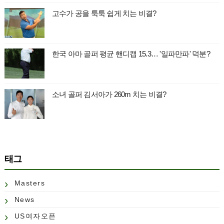
고수가 공을 툭툭 쉽게 치는 비결?
한국 아마 골퍼 평균 핸디캡 15.3… '일파만파' 덕분?
소녀 골퍼 김서아가 260m 치는 비결?
태그
Masters
News
US여자오픈