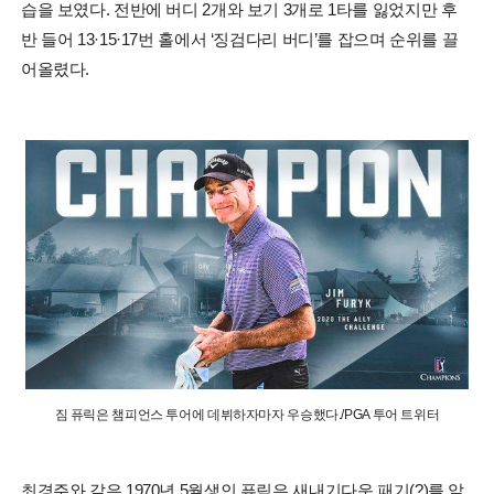
습을 보였다. 전반에 버디 2개와 보기 3개로 1타를 잃었지만 후
반 들어 13·15·17번 홀에서 ‘징검다리 버디’를 잡으며 순위를 끌
어올렸다.
짐 퓨릭은 챔피언스 투어에 데뷔하자마자 우승했다./PGA 투어 트위터
최경주와 같은 1970년 5월생인 퓨릭은 새내기다운 패기(?)를 앞