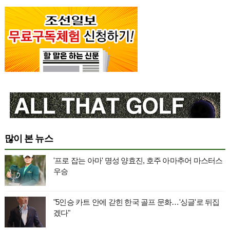
많이 본 뉴스
'프로 잡는 아마' 명성 양효진, 호주 아마추어 마스터스
우승
"5인승 카트 안에 갇힌 한국 골프 문화…'싱글'로 뒤집
겠다"