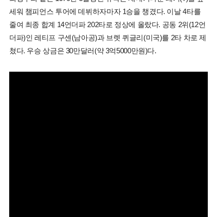
세워 챔피언스 투어에 데뷔하자마자 1승을 챙겼다. 이날 4타를
줄여 최종 합계 14언더파 202타로 정상에 올랐다. 공동 2위(12언
더파)인 레티프 구센(남아공)과 브렛 퀴글리(미국)를 2타 차로 제
쳤다. 우승 상금은 30만달러(약 3억5000만원)다.