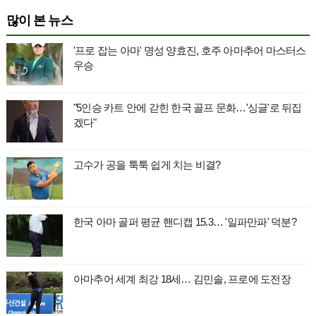
많이 본 뉴스
'프로 잡는 아마' 명성 양효진, 호주 아마추어 마스터스
우승
"5인승 카트 안에 갇힌 한국 골프 문화…'싱글'로 뒤집
겠다"
고수가 공을 툭툭 쉽게 치는 비결?
한국 아마 골퍼 평균 핸디캡 15.3… '일파만파' 덕분?
아마추어 세계 최강 18세… 김민솔, 프로에 도전장