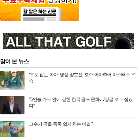
많이 본 뉴스
'프로 잡는 아마' 명성 양효진, 호주 아마추어 마스터스 우
승
"5인승 카트 안에 갇힌 한국 골프 문화…'싱글'로 뒤집겠
다"
고수가 공을 툭툭 쉽게 치는 비결?