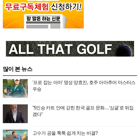
많이 본 뉴스
'프로 잡는 아마' 명성 양효진, 호주 아마추어 마스터스
우승
"5인승 카트 안에 갇힌 한국 골프 문화…'싱글'로 뒤집
겠다"
고수가 공을 툭툭 쉽게 치는 비결?