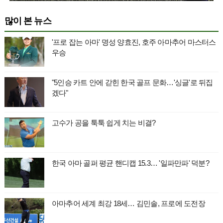
많이 본 뉴스
'프로 잡는 아마' 명성 양효진, 호주 아마추어 마스터스
우승
"5인승 카트 안에 갇힌 한국 골프 문화…'싱글'로 뒤집
겠다"
고수가 공을 툭툭 쉽게 치는 비결?
한국 아마 골퍼 평균 핸디캡 15.3… '일파만파' 덕분?
아마추어 세계 최강 18세… 김민솔, 프로에 도전장