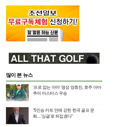
많이 본 뉴스
'프로 잡는 아마' 명성 양효진, 호주 아마
추어 마스터스 우승
"5인승 카트 안에 갇힌 한국 골프 문
화…'싱글'로 뒤집겠다"