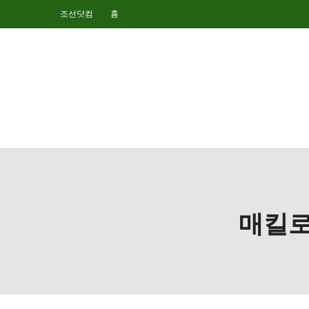
조선닷컴
홈
매킬로