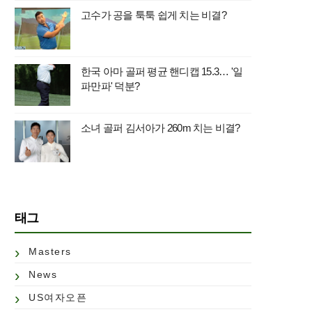
고수가 공을 툭툭 쉽게 치는 비결?
한국 아마 골퍼 평균 핸디캡 15.3… '일
파만파' 덕분?
소녀 골퍼 김서아가 260m 치는 비결?
태그
Masters
News
US여자오픈