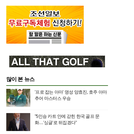
많이 본 뉴스
'프로 잡는 아마' 명성 양효진, 호주 아마
추어 마스터스 우승
"5인승 카트 안에 갇힌 한국 골프 문
화…'싱글'로 뒤집겠다"