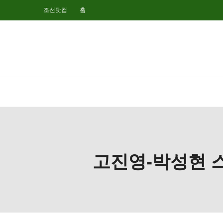
조선닷컴
홈
고진영-박성현 