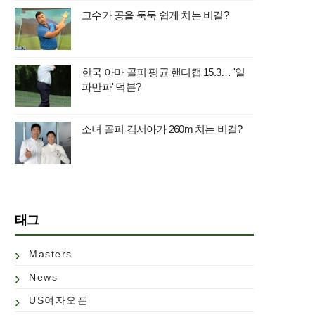
고수가 공을 툭툭 쉽게 치는 비결?
한국 아마 골퍼 평균 핸디캡 15.3… '일
파만파' 덕분?
소녀 골퍼 김서아가 260m 치는 비결?
태그
Masters
News
US여자오픈