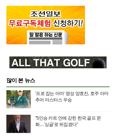
많이 본 뉴스
'프로 잡는 아마' 명성 양효진, 호주 아마
추어 마스터스 우승
"5인승 카트 안에 갇힌 한국 골프 문
화…'싱글'로 뒤집겠다"