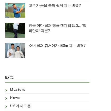
고수가 공을 툭툭 쉽게 치는 비결?
한국 아마 골퍼 평균 핸디캡 15.3… '일
파만파' 덕분?
소녀 골퍼 김서아가 260m 치는 비결?
태그
Masters
News
US여자오픈