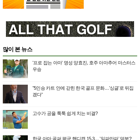
많이 본 뉴스
'프로 잡는 아마' 명성 양효진, 호주 아마추어 마스터스
우승
"5인승 카트 안에 갇힌 한국 골프 문화…'싱글'로 뒤집
겠다"
고수가 공을 툭툭 쉽게 치는 비결?
한국 아마 골퍼 평균 핸디캡 15.3… '일파만파' 덕분?