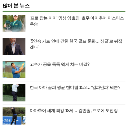
많이 본 뉴스
'프로 잡는 아마' 명성 양효진, 호주 아마추어 마스터스
우승
"5인승 카트 안에 갇힌 한국 골프 문화…'싱글'로 뒤집
겠다"
고수가 공을 툭툭 쉽게 치는 비결?
한국 아마 골퍼 평균 핸디캡 15.3… '일파만파' 덕분?
아마추어 세계 최강 18세… 김민솔, 프로에 도전장