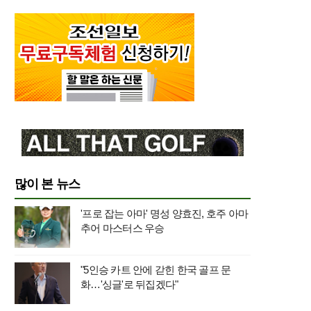
많이 본 뉴스
'프로 잡는 아마' 명성 양효진, 호주 아마
추어 마스터스 우승
"5인승 카트 안에 갇힌 한국 골프 문
화…'싱글'로 뒤집겠다"