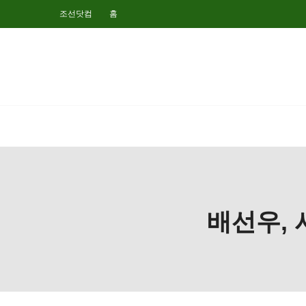
조선닷컴
홈
배선우, 