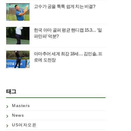
고수가 공을 툭툭 쉽게 치는 비결?
한국 아마 골퍼 평균 핸디캡 15.3… '일
파만파' 덕분?
아마추어 세계 최강 18세… 김민솔, 프
로에 도전장
태그
Masters
News
US여자오픈