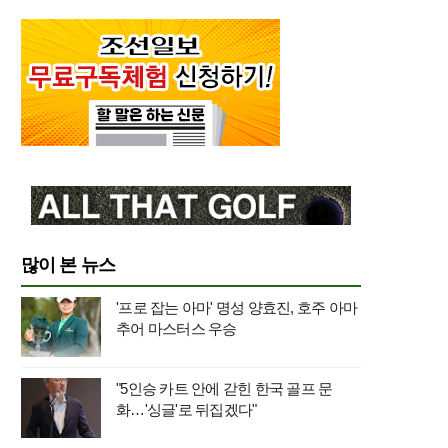
많이 본 뉴스
'프로 잡는 아마' 명성 양효진, 호주 아마
추어 마스터스 우승
"5인승 카트 안에 갇힌 한국 골프 문
화…'싱글'로 뒤집겠다"