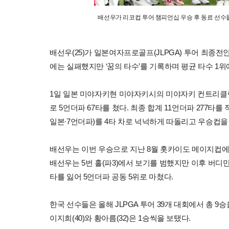
배선우가 리코컵 투어 챔피언십 우승 후 동료 선수
배선우(25)가 일본여자프로골프(JLPGA) 투어 최종전
에는 실패했지만 ‘꿈의 타수’를 기록하며 평균 타수 1위
1일 일본 미야자키현 미야자키시의 미야자키 컨트리클럽(파
로 5언더파 67타를 쳤다. 최종 합계 11언더파 277
일본∙7언더파)를 4타 차로 넉넉하게 따돌리고 우승컵을 안
배선우는 이번 우승으로 지난 8월 홋카이도 메이지컵에 
배선우는 5번 홀(파3)에서 보기를 범했지만 이후 버디
타를 잃어 5언더파 공동 5위로 마쳤다.
한국 선수들은 올해 JLPGA 투어 39개 대회에서 총 9승
이지희(40)와 황아름(32)은 1승씩을 보탰다.