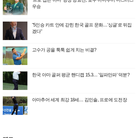
우승
"5인승 카트 안에 갇힌 한국 골프 문화…'싱글'로 뒤집
겠다"
고수가 공을 툭툭 쉽게 치는 비결?
한국 아마 골퍼 평균 핸디캡 15.3… '일파만파' 덕분?
아마추어 세계 최강 18세… 김민솔, 프로에 도전장