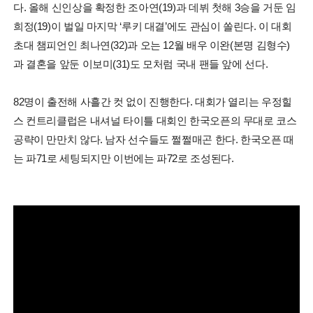
다. 올해 신인상을 확정한 조아연(19)과 데뷔 첫해 3승을 거둔 임
희정(19)이 벌일 마지막 ‘루키 대결’에도 관심이 쏠린다. 이 대회
초대 챔피언인 최나연(32)과 오는 12월 배우 이완(본명 김형수)
과 결혼을 앞둔 이보미(31)도 모처럼 국내 팬들 앞에 선다.
82명이 출전해 사흘간 컷 없이 진행한다. 대회가 열리는 우정힐
스 컨트리클럽은 내셔널 타이틀 대회인 한국오픈의 무대로 코스
공략이 만만치 않다. 남자 선수들도 쩔쩔매곤 한다. 한국오픈 때
는 파71로 세팅되지만 이번에는 파72로 조성된다.