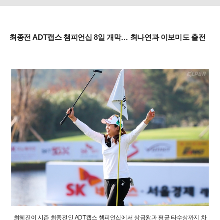
최종전 ADT캡스 챔피언십 8일 개막… 최나연과 이보미도 출전
최혜진이 시즌 최종전인 ADT캡스 챔피언십에서 상금왕과 평균 타수상까지 차