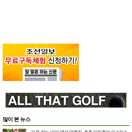
많이 본 뉴스
'프로 잡는 아마' 명성 양효진, 호주 아마추어 마스터스