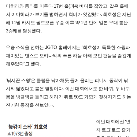
마히라와 동타를 이루다 17번 홀(파4) 버디를 잡았고, 같은 홀에
서 이마히라가 보기를 범하면서 희비가 엇갈렸다. 최호성은 지난
해 11월 카시오 월드오픈 우승 이후 약 1년 만에 일본 무대 통산
3승째를 달성했다.
우승 소식을 전하는 JGTO 홈페이지는 "최호성이 독특한 스윙과
재미있는 댄스로 오키나와의 푸른 하늘 아래 모인 팬들을 즐겁게
해주었다"고 했다.
'낚시꾼 스윙'은 클럽을 낚아채듯 들어 올리는 피니시 동작이 낚
시와 닮았다고 붙은 별칭이다. 이번 대회에서도 한 바퀴, 두 바퀴
몸을 뱅글뱅글 돌리고 허리가 뒤로 90도 가깝게 젖혀지기도 하는
진기한 동작을 선보였다.
이번 대회에선 '변
칙 토크'로도 즐거