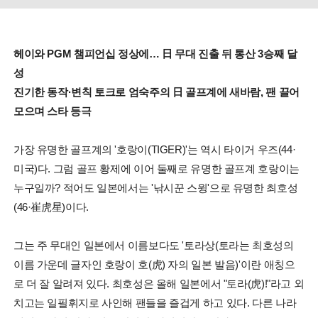
헤이와 PGM 챔피언십 정상에… 日 무대 진출 뒤 통산 3승째 달
성
진기한 동작·변칙 토크로 엄숙주의 日 골프계에 새바람, 팬 끌어
모으며 스타 등극
가장 유명한 골프계의 '호랑이(TIGER)'는 역시 타이거 우즈(44·
미국)다. 그럼 골프 황제에 이어 둘째로 유명한 골프계 호랑이는
누구일까? 적어도 일본에서는 '낚시꾼 스윙'으로 유명한 최호성
(46·崔虎星)이다.
그는 주 무대인 일본에서 이름보다도 '토라상(토라는 최호성의
이름 가운데 글자인 호랑이 호(虎) 자의 일본 발음)'이란 애칭으
로 더 잘 알려져 있다. 최호성은 올해 일본에서 "토라(虎)!"라고 외
치고는 일필휘지로 사인해 팬들을 즐겁게 하고 있다. 다른 나라