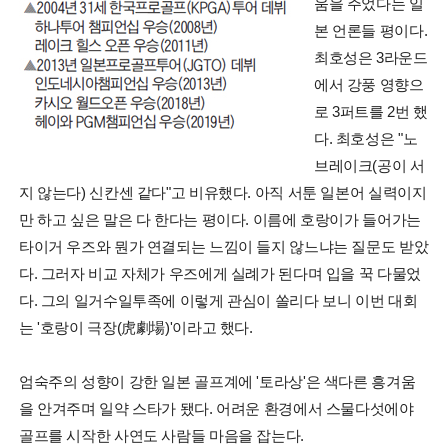
움을 주었다는 일
본 언론들 평이다.
최호성은 3라운드
에서 강풍 영향으
로 3퍼트를 2번 했
다. 최호성은 "노
브레이크(공이 서
지 않는다) 신칸센 같다"고 비유했다. 아직 서툰 일본어 실력이지
만 하고 싶은 말은 다 한다는 평이다. 이름에 호랑이가 들어가는
타이거 우즈와 뭔가 연결되는 느낌이 들지 않느냐는 질문도 받았
다. 그러자 비교 자체가 우즈에게 실례가 된다며 입을 꾹 다물었
다. 그의 일거수일투족에 이렇게 관심이 쏠리다 보니 이번 대회
는 '호랑이 극장(虎劇場)'이라고 했다.
엄숙주의 성향이 강한 일본 골프계에 '토라상'은 색다른 흥겨움
을 안겨주며 일약 스타가 됐다. 어려운 환경에서 스물다섯에야
골프를 시작한 사연도 사람들 마음을 잡는다.