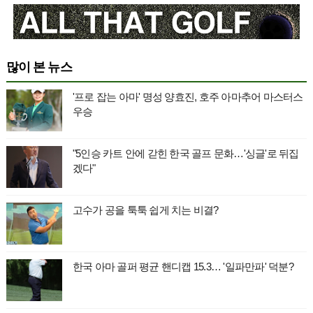
많이 본 뉴스
'프로 잡는 아마' 명성 양효진, 호주 아마추어 마스터스
우승
"5인승 카트 안에 갇힌 한국 골프 문화…'싱글'로 뒤집
겠다"
고수가 공을 툭툭 쉽게 치는 비결?
한국 아마 골퍼 평균 핸디캡 15.3… '일파만파' 덕분?