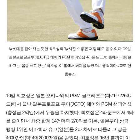
낚싯대를 잡아 채는 듯한 최호성의 ‘낚시꾼 스윙’은 퍼팅 때도 볼 수 있다. 10일
일본프로골프투어(JGTO) 헤이와 PGM 챔피언십 4라운드 11번 홀에서 퍼팅을
하고는 ‘몸을 쓰고 있는’ 최호성. 이 홀에서 버디를 낚았으니 월척이다. /교도 연
합뉴스
10일 최호성은 일본 오키나와의 PGM 골프리조트(파71·7226야
드)에서 끝난 일본프로골프 투어(JGTO) 헤이와 PGM 챔피언십
(총상금 2억엔)에서 우승을 차지했다. 최호성은 4라운드에서 4타
를 줄이면서 최종 합계 14언더파 270타를 기록, 일본투어 상금
랭킹 1위인 이마히라 슈고(일본)를 2타 차이로 따돌리고 상금
4000만엔(약 4억2000만원)을 받았다. 최호성은 16번 홀까지 이