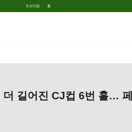
조선닷컴
홈
더 길어진 CJ컵 6번 홀…