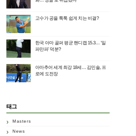
고수가 공을 툭툭 쉽게 치는 비결?
한국 아마 골퍼 평균 핸디캡 15.3… '일
파만파' 덕분?
아마추어 세계 최강 18세… 김민솔, 프
로에 도전장
태그
Masters
News