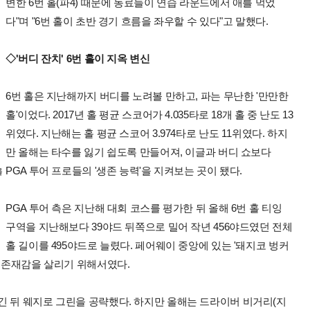
변한 6번 홀(파4) 때문에 동료들이 연습 라운드에서 애를 먹었
다"며 "6번 홀이 초반 경기 흐름을 좌우할 수 있다"고 말했다.
◇'버디 잔치' 6번 홀이 지옥 변신
6번 홀은 지난해까지 버디를 노려볼 만하고, 파는 무난한 '만만한
홀'이었다. 2017년 홀 평균 스코어가 4.035타로 18개 홀 중 난도 13
위였다. 지난해는 홀 평균 스코어 3.974타로 난도 11위였다. 하지
만 올해는 타수를 잃기 쉽도록 만들어져, 이글과 버디 쇼보다
PGA 투어 프로들의 '생존 능력'을 지켜보는 곳이 됐다.
를
PGA 투어 측은 지난해 대회 코스를 평가한 뒤 올해 6번 홀 티잉
면
구역을 지난해보다 39야드 뒤쪽으로 밀어 작년 456야드였던 전체
홀 길이를 495야드로 늘렸다. 페어웨이 중앙에 있는 '돼지코 벙커
의 존재감을 살리기 위해서였다.
긴 뒤 웨지로 그린을 공략했다. 하지만 올해는 드라이버 비거리(지