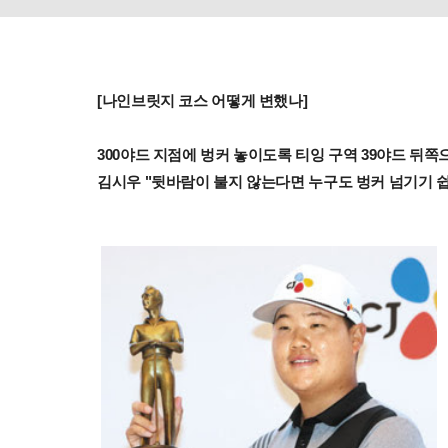
[나인브릿지 코스 어떻게 변했나]
300야드 지점에 벙커 놓이도록 티잉 구역 39야드 뒤쪽으
김시우 "뒷바람이 불지 않는다면 누구도 벙커 넘기기 쉽