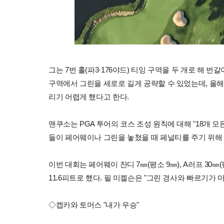
그는 7번 홀(파3·176야드) 티잉 구역을 두 개로 해 
구역에서 그린을 세로로 길게 공략할 수 있었는데, 올해
리기 어렵게 했다고 한다.
맨쿠소는 PGA 투어의 코스 조성 원칙에 대해 "18개 
들이 페어웨이나 그린을 놓쳤을 때 페널티를 주기 위해 
이번 대회는 페어웨이 잔디 7㎜(평소 9㎜), A러프 30㎜(
11.6피트로 했다. 필 미켈슨은 "그린 경사와 빠르기가
◇켑카와 토머스 "내가 우승"