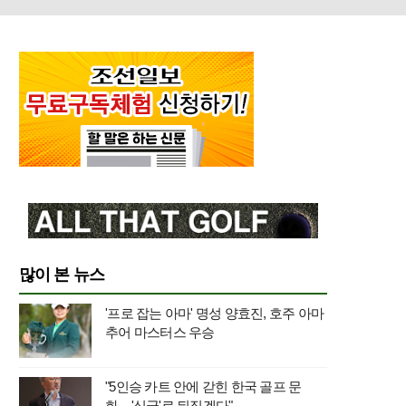
많이 본 뉴스
'프로 잡는 아마' 명성 양효진, 호주 아마
추어 마스터스 우승
"5인승 카트 안에 갇힌 한국 골프 문
화…'싱글'로 뒤집겠다"