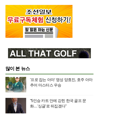
많이 본 뉴스
'프로 잡는 아마' 명성 양효진, 호주 아마
추어 마스터스 우승
"5인승 카트 안에 갇힌 한국 골프 문
화…'싱글'로 뒤집겠다"