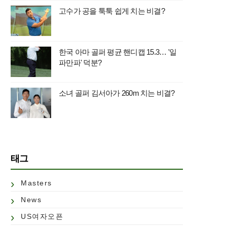
고수가 공을 툭툭 쉽게 치는 비결?
한국 아마 골퍼 평균 핸디캡 15.3… '일
파만파' 덕분?
소녀 골퍼 김서아가 260m 치는 비결?
태그
Masters
News
US여자오픈