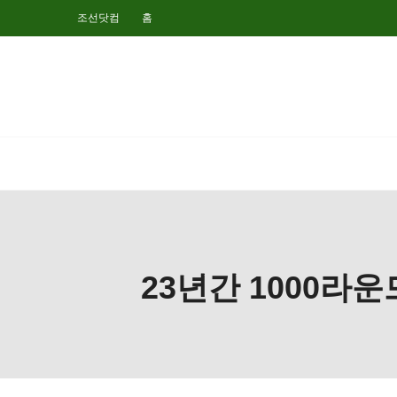
조선닷컴
홈
23년간 1000라