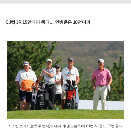
CJ컵 3R 15언더파 동타… 안병훈은 10언더파
저스틴 토머스(왼쪽 두 번째)와 대니 리(맨 오른쪽)이 CJ컵 3라운드 17번 홀 티