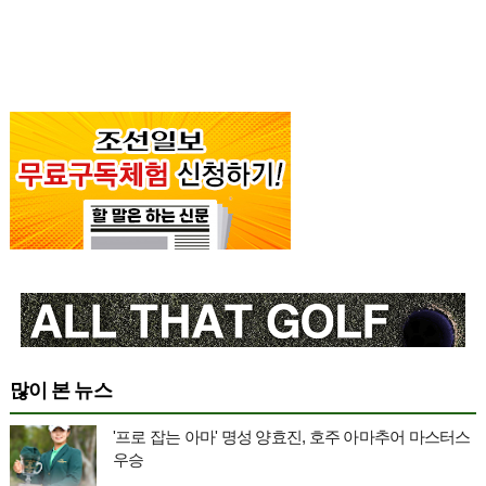
많이 본 뉴스
'프로 잡는 아마' 명성 양효진, 호주 아마추어 마스터스
우승