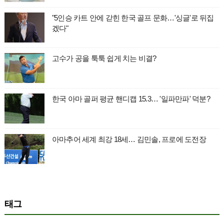
"5인승 카트 안에 갇힌 한국 골프 문화…'싱글'로 뒤집
겠다"
고수가 공을 툭툭 쉽게 치는 비결?
한국 아마 골퍼 평균 핸디캡 15.3… '일파만파' 덕분?
아마추어 세계 최강 18세… 김민솔, 프로에 도전장
태그