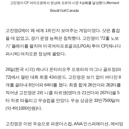
고진영이 CP 여자오픈에서 정상에 오르며 시즌 4승째를 달성했다./Bernard
Brault/ Golf Canada
고진영(24)이 왜 세계 1위인지 보여주는 게임이었다. 샷은 흠잡
을 데 없었고, 경기 운영 능력은 침착했다. 고진영이 ‘72홀 노보
기’ 플레이를 펼치며 미국여자프로골프(LPGA) 투어 CP(캐나다
퍼시픽) 여자오픈 정상에 올랐다.
26일(한국 시각) 캐나다 온타리오주 오로라의 마그나 골프장(파
72)에서 열린 대회 최종 43라운드. 고진영은 보기 없이 버디만 8
개를 골라내 8언더파 64타를 쳤다. 최종 합계 26언더파 262타를
적어낸 고진영은 2위 니콜 라르센(덴마크·21언더파 267타)을 5
타 차로 따돌리고 우승컵을 안았다. 우승 상금은 33만7500달러
(약 4억1000만원)다.
고진영은 이번 우승으로 파운더스컵, ANA 인스퍼레이션, 에비앙