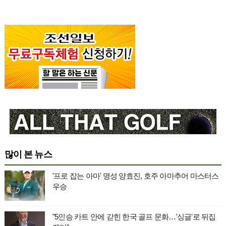
많이 본 뉴스
'프로 잡는 아마' 명성 양효진, 호주 아마추어 마스터스
우승
"5인승 카트 안에 갇힌 한국 골프 문화…'싱글'로 뒤집