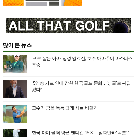
많이 본 뉴스
'프로 잡는 아마' 명성 양효진, 호주 아마추어 마스터스
우승
"5인승 카트 안에 갇힌 한국 골프 문화…'싱글'로 뒤집
겠다"
고수가 공을 툭툭 쉽게 치는 비결?
한국 아마 골퍼 평균 핸디캡 15.3… '일파만파' 덕분?