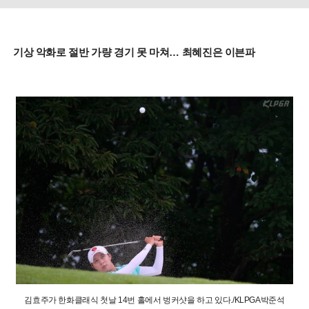
기상 악화로 절반 가량 경기 못 마쳐… 최혜진은 이븐파
김효주가 한화클래식 첫날 14번 홀에서 벙커샷을 하고 있다./KLPGA박준석