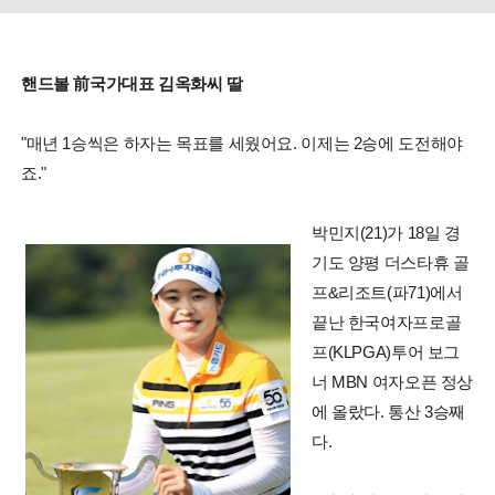
핸드볼 前국가대표 김옥화씨 딸
"매년 1승씩은 하자는 목표를 세웠어요. 이제는 2승에 도전해야
죠."
박민지(21)가 18일 경
기도 양평 더스타휴 골
프&리조트(파71)에서
끝난 한국여자프로골
프(KLPGA)투어 보그
너 MBN 여자오픈 정상
에 올랐다. 통산 3승째
다.