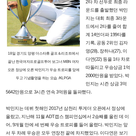
2타 차 선두로 최종 라
운드를 출발했던 박민
지는 대회 최종 3라운
드에서 2타를 줄여 합
계 14언더파 199타를
기록, 공동 2위인 김자
영(28), 장하나(27), 이
18일 경기도 양평 더스타휴 골프＆리조트에서
다연(22) 등을 1타 차로
끝난 한국여자프로골프투어 보그너 MBN 여자
따돌리고 우승상금 1억
오픈 정상에 오른 박민지가 우승 트로피를 앞에
2000만원을 받았다. 박
두고 기념촬영을 하는 모습. /KLPGA
민지는 시즌 상금 3억
5642만원으로 3시즌 연속 3억원을 돌파했다.
박민지는 데뷔 첫해인 2017년 삼천리 투게더 오픈에서 정상에
올랐고, 지난해 11월 ADT캡스 챔피언십에서 2승째를 올린 데 이
어, 9개월 만에 세 번째 우승 트로피를 들어 올렸다. 박민지는 앞
서 두 차례 우승은 모두 연장전 끝에 차지했었다. 이다연은 보기