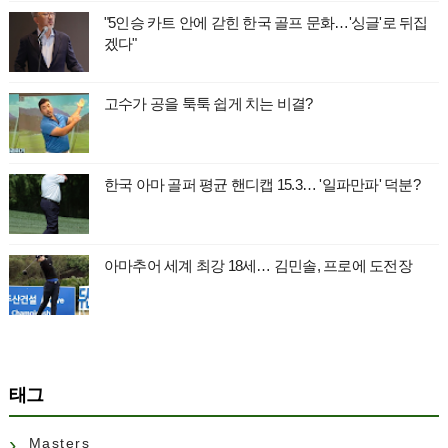
"5인승 카트 안에 갇힌 한국 골프 문화…'싱글'로 뒤집
겠다"
고수가 공을 툭툭 쉽게 치는 비결?
한국 아마 골퍼 평균 핸디캡 15.3… '일파만파' 덕분?
아마추어 세계 최강 18세… 김민솔, 프로에 도전장
태그
Masters