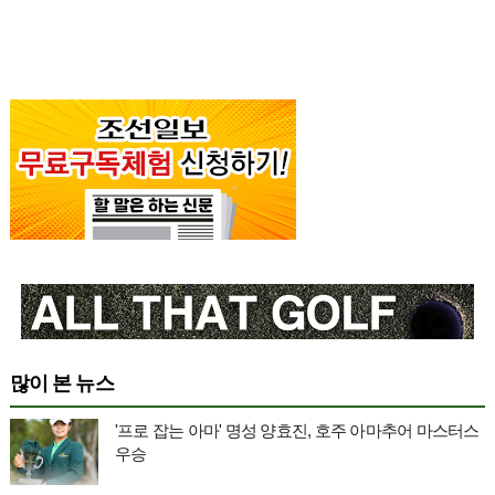
많이 본 뉴스
'프로 잡는 아마' 명성 양효진, 호주 아마추어 마스터스
우승