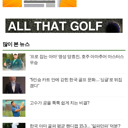
많이 본 뉴스
'프로 잡는 아마' 명성 양효진, 호주 아마추어 마스터스
우승
"5인승 카트 안에 갇힌 한국 골프 문화…'싱글'로 뒤집
겠다"
고수가 공을 툭툭 쉽게 치는 비결?
한국 아마 골퍼 평균 핸디캡 15.3… '일파만파' 덕분?