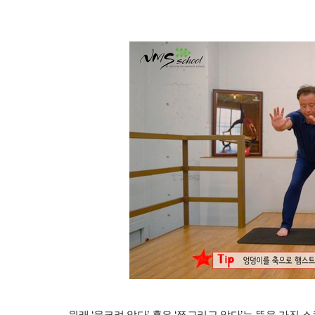
원래 ‘웅크려 앉다’ 혹은 ‘쪼그리고 앉다’는 뜻을 가진 스