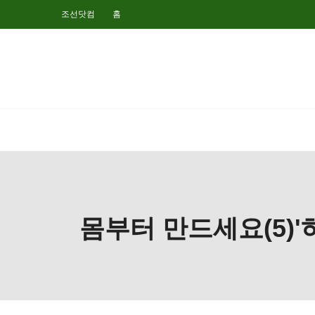
조선닷컴
홈
몸부터 만드세요(5)'