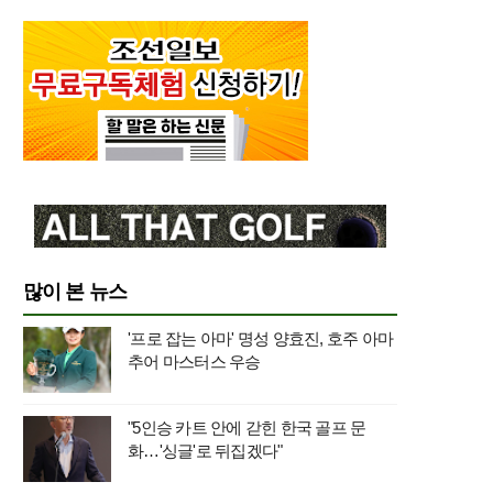
많이 본 뉴스
'프로 잡는 아마' 명성 양효진, 호주 아마
추어 마스터스 우승
"5인승 카트 안에 갇힌 한국 골프 문
화…'싱글'로 뒤집겠다"