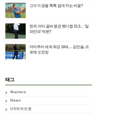
고수가 공을 툭툭 쉽게 치는 비결?
한국 아마 골퍼 평균 핸디캡 15.3… '일
파만파' 덕분?
아마추어 세계 최강 18세… 김민솔, 프
로에 도전장
태그
Masters
News
US여자오픈