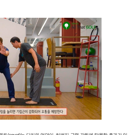
쿼트(squat)는 다리와 엉덩이, 허벅지 근력 강화에 탁월한 효과가 있