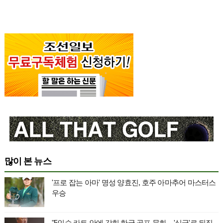
많이 본 뉴스
'프로 잡는 아마' 명성 양효진, 호주 아마추어 마스터스
우승
"5인승 카트 안에 갇힌 한국 골프 문화…'싱글'로 뒤집