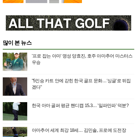
많이 본 뉴스
'프로 잡는 아마' 명성 양효진, 호주 아마추어 마스터스
우승
"5인승 카트 안에 갇힌 한국 골프 문화…'싱글'로 뒤집
겠다"
한국 아마 골퍼 평균 핸디캡 15.3… '일파만파' 덕분?
아마추어 세계 최강 18세… 김민솔, 프로에 도전장