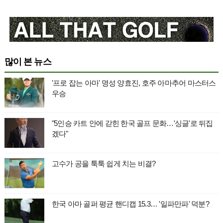
많이 본 뉴스
'프로 잡는 아마' 명성 양효진, 호주 아마추어 마스터스
우승
"5인승 카트 안에 갇힌 한국 골프 문화…'싱글'로 뒤집
겠다"
고수가 공을 툭툭 쉽게 치는 비결?
한국 아마 골퍼 평균 핸디캡 15.3… '일파만파' 덕분?