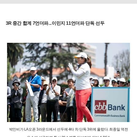
3R 중간 합계 7언더파...이민지 11언더파 단독 선두
박인비가 LA오픈 3라운드에서 선두에 4타 차 단독 3위에 올랐다. 최종일 역전