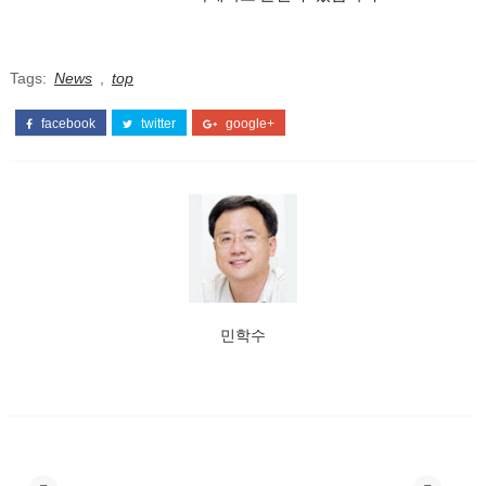
Tags:
News
,
top
facebook
twitter
google+
민학수