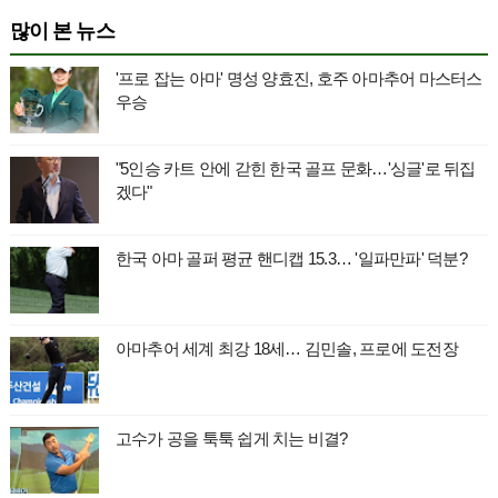
많이 본 뉴스
'프로 잡는 아마' 명성 양효진, 호주 아마추어 마스터스
우승
"5인승 카트 안에 갇힌 한국 골프 문화…'싱글'로 뒤집
겠다"
한국 아마 골퍼 평균 핸디캡 15.3… '일파만파' 덕분?
아마추어 세계 최강 18세… 김민솔, 프로에 도전장
고수가 공을 툭툭 쉽게 치는 비결?