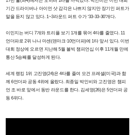
17번 홀(파4)에서는 오히려 1타를 까먹었다. 박인비는 이번 대회
기간 드라이버나 아이언 샷 감각은 나쁘지 않지만 장기인 퍼트가
말을 듣지 않고 있다. 1~3라운드 퍼트 수가 ‘33-33-30’개다.
이민지는 버디 7개와 트리플 보기 1개를 묶어 4타를 줄였다. 11
언더파로 2위 나나 마센(덴마크·10언더파)에 1타 앞서 있다. 이번
대회 정상에 오르면 지난해 5월 볼빅 챔피언십 이후 11개월 만에
통산 5승째를 달성하게 된다.
세계 랭킹 1위 고진영(24)은 4타를 줄여 모건 프레셀(미국)과 함
께 6언더파 공동 4위에 올랐다. 최종일 박인비와 고진영은 챔피
언 조 바로 앞에서 동반 라운드를 한다. 김세영(26)은 5언더파 공
동 6위다.