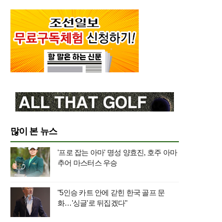
많이 본 뉴스
'프로 잡는 아마' 명성 양효진, 호주 아마
추어 마스터스 우승
"5인승 카트 안에 갇힌 한국 골프 문
화…'싱글'로 뒤집겠다"