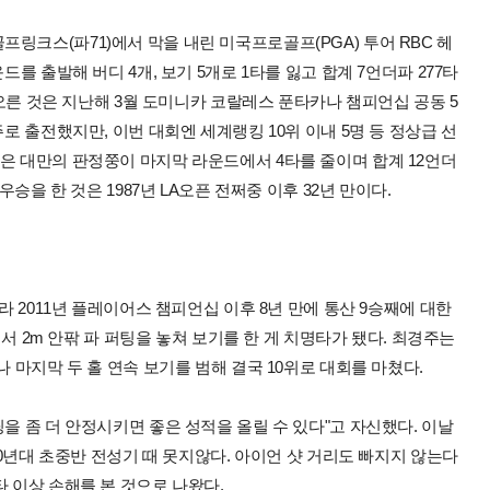
링크스(파71)에서 막을 내린 미국프로골프(PGA) 투어 RBC 헤
드를 출발해 버디 4개, 보기 5개로 1타를 잃고 합계 7언더파 277타
에 오른 것은 지난해 3월 도미니카 코랄레스 푼타카나 챔피언십 공동 5
주로 출전했지만, 이번 대회엔 세계랭킹 10위 이내 5명 등 정상급 선
은 대만의 판정쭝이 마지막 라운드에서 4타를 줄이며 합계 12언더
우승을 한 것은 1987년 LA오픈 전쩌중 이후 32년 만이다.
라 2011년 플레이어스 챔피언십 이후 8년 만에 통산 9승째에 대한
)에서 2m 안팎 파 퍼팅을 놓쳐 보기를 한 게 치명타가 됐다. 최경주는
나 마지막 두 홀 연속 보기를 범해 결국 10위로 대회를 마쳤다.
을 좀 더 안정시키면 좋은 성적을 올릴 수 있다"고 자신했다. 이날
000년대 초중반 전성기 때 못지않다. 아이언 샷 거리도 빠지지 않는다
타 이상 손해를 본 것으로 나왔다.