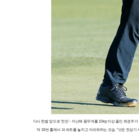
다시 한발 앞으로 '전진' - 지난해 몸무게를 10kg 이상 줄인 최경주가
막 18번 홀에서 파 퍼트를 놓치고 아쉬워하는 모습. "샷은 전성기