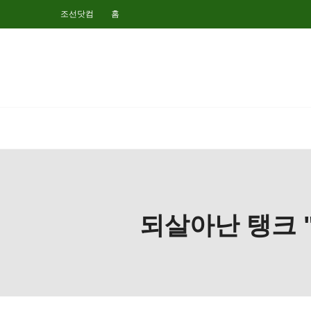
조선닷컴
홈
되살아난 탱크 