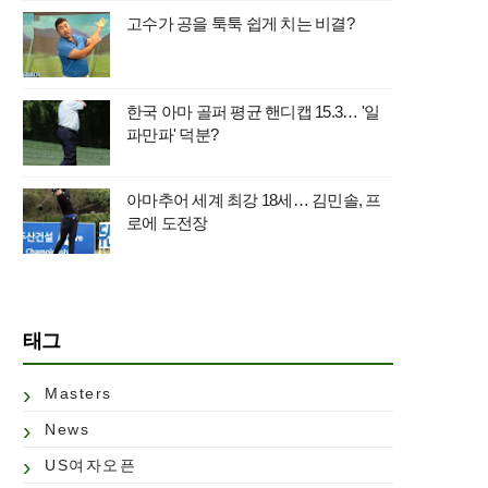
고수가 공을 툭툭 쉽게 치는 비결?
한국 아마 골퍼 평균 핸디캡 15.3… '일
파만파' 덕분?
아마추어 세계 최강 18세… 김민솔, 프
로에 도전장
태그
Masters
News
US여자오픈