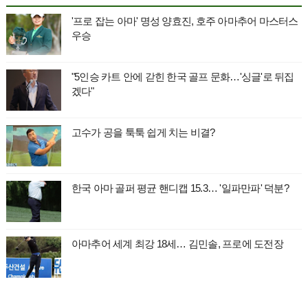
'프로 잡는 아마' 명성 양효진, 호주 아마추어 마스터스
우승
"5인승 카트 안에 갇힌 한국 골프 문화…'싱글'로 뒤집
겠다"
고수가 공을 툭툭 쉽게 치는 비결?
한국 아마 골퍼 평균 핸디캡 15.3… '일파만파' 덕분?
아마추어 세계 최강 18세… 김민솔, 프로에 도전장