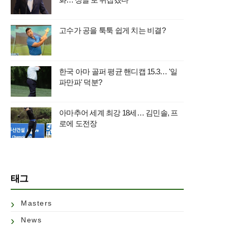
고수가 공을 툭툭 쉽게 치는 비결?
한국 아마 골퍼 평균 핸디캡 15.3… '일
파만파' 덕분?
아마추어 세계 최강 18세… 김민솔, 프
로에 도전장
태그
Masters
News