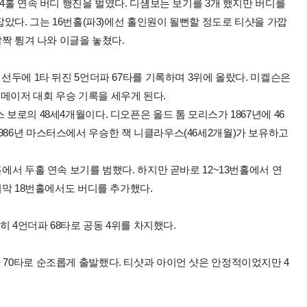
 4홀 연속 버디 행진을 벌였다. 디섐보는 보기를 3개 했지만 버디를
 잡았다. 그는 16번홀(파3)에선 홀인원이 될뻔할 정도로 티샷을 가깝
살짝 튕겨 나와 이글을 놓쳤다.
 선두에 1타 뒤진 5언더파 67타를 기록하며 3위에 올랐다. 미켈슨은
메이저 대회 우승 기록을 세우게 된다.
보로의 48세4개월이다. 디오픈은 올드 톰 모리스가 1867년에 46
986년 마스터스에서 우승한 잭 니클라우스(46세2개월)가 보유하고
홀에서 두홀 연속 보기를 범했다. 하지만 곧바로 12~13번홀에서 연
마지막 18번홀에서도 버디를 추가했다.
란히 4언더파 68타로 공동 4위를 차지했다.
 70타로 순조롭게 출발했다. 티샷과 아이언 샷은 안정적이었지만 4