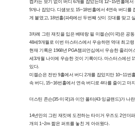
켑카는 보기 없이 버디 6개를 잡았는데 12~15번홀에서
9개나 잡았다. 디섐보도 15~18번홀에서 4연속 버디를
게 붙였고, 18번홀(파4)에선 두번째 샷이 깃대를 맞고 
3차례 그린 재킷을 입은 베테랑 필 미켈슨(미국)은 공동
48세9개월로 이번 마스터스에서 우승하면 역대 최고령 
현재 기록은 1968년 PGA챔피언십에서 우승한 줄리어스 
세3개월 나이에 우승한 것이 기록이다. 마스터스에선 1
있다.
미켈슨은 전반 9홀에서 버디 2개를 잡았지만 10~11번
속 버디, 15~16번홀에서 연속 버디로 4타를 줄이고 
더스틴 존슨(35·미국)과 이안 폴터(43·잉글랜드)가 나
14년만의 그린 재킷에 도전하는 타이거 우즈도 2언더파
개의 1~2m 짧은 퍼트를 놓친 게 아쉬웠다.