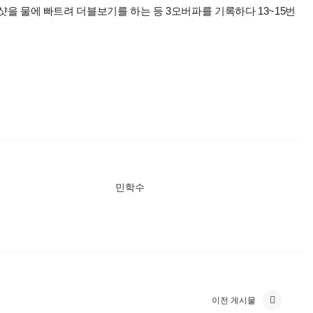
티샷을 물에 빠트려 더블보기를 하는 등 3오버파를 기록하다 13~15번
민학수
이전 게시물