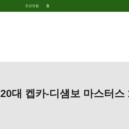
조선닷컴
홈
20대 켑카-디섐보 마스터스 