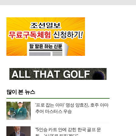
많이 본 뉴스
'프로 잡는 아마' 명성 양효진, 호주 아마
추어 마스터스 우승
"5인승 카트 안에 갇힌 한국 골프 문
화…'싱글'로 뒤집겠다"