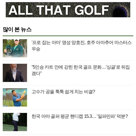
많이 본 뉴스
'프로 잡는 아마' 명성 양효진, 호주 아마추어 마스터스
우승
"5인승 카트 안에 갇힌 한국 골프 문화…'싱글'로 뒤집
겠다"
고수가 공을 툭툭 쉽게 치는 비결?
한국 아마 골퍼 평균 핸디캡 15.3… '일파만파' 덕분?