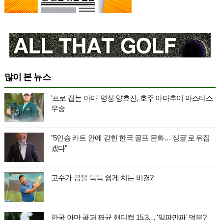
많이 본 뉴스
'프로 잡는 아마' 명성 양효진, 호주 아마추어 마스터스
우승
"5인승 카트 안에 갇힌 한국 골프 문화…'싱글'로 뒤집
겠다"
고수가 공을 툭툭 쉽게 치는 비결?
한국 아마 골퍼 평균 핸디캡 15.3… '일파만파' 덕분?