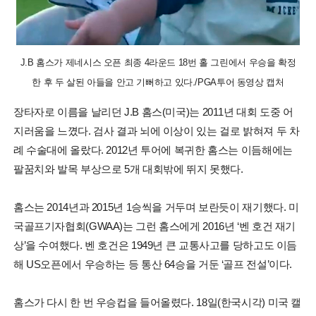
J.B 홈스가 제네시스 오픈 최종 4라운드 18번 홀 그린에서 우승을 확정
한 후 두 살된 아들을 안고 기뻐하고 있다./PGA투어 동영상 캡처
장타자로 이름을 날리던 J.B 홈스(미국)는 2011년 대회 도중 어
지러움을 느꼈다. 검사 결과 뇌에 이상이 있는 걸로 밝혀져 두 차
례 수술대에 올랐다. 2012년 투어에 복귀한 홈스는 이듬해에는
팔꿈치와 발목 부상으로 5개 대회밖에 뛰지 못했다.
홈스는 2014년과 2015년 1승씩을 거두며 보란듯이 재기했다. 미
국골프기자협회(GWAA)는 그런 홈스에게 2016년 ‘벤 호건 재기
상’을 수여했다. 벤 호건은 1949년 큰 교통사고를 당하고도 이듬
해 US오픈에서 우승하는 등 통산 64승을 거둔 ‘골프 전설’이다.
홈스가 다시 한 번 우승컵을 들어올렸다. 18일(한국시각) 미국 캘