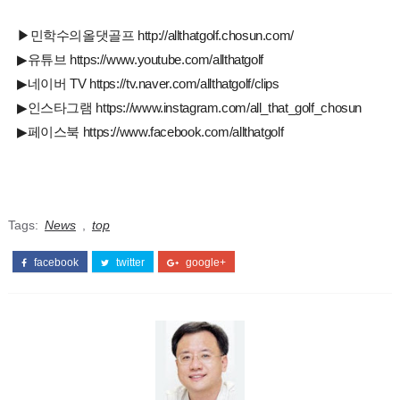
▶민학수의올댓골프 http://allthatgolf.chosun.com/
▶유튜브 https://www.youtube.com/allthatgolf
▶네이버 TV https://tv.naver.com/allthatgolf/clips
▶인스타그램 https://www.instagram.com/all_that_golf_chosun
▶페이스북 https://www.facebook.com/allthatgolf
Tags:
News
,
top
facebook
twitter
google+