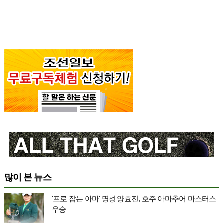
많이 본 뉴스
'프로 잡는 아마' 명성 양효진, 호주 아마추어 마스터스
우승