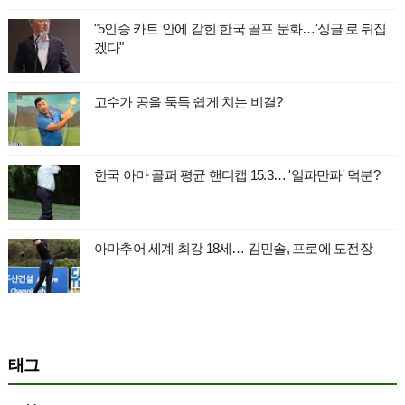
"5인승 카트 안에 갇힌 한국 골프 문화…'싱글'로 뒤집
겠다"
고수가 공을 툭툭 쉽게 치는 비결?
한국 아마 골퍼 평균 핸디캡 15.3… '일파만파' 덕분?
아마추어 세계 최강 18세… 김민솔, 프로에 도전장
태그