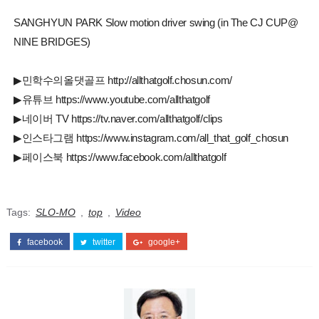
SANGHYUN PARK Slow motion driver swing (in The CJ CUP@
NINE BRIDGES)
▶민학수의올댓골프 http://allthatgolf.chosun.com/
▶유튜브 https://www.youtube.com/allthatgolf
▶네이버 TV https://tv.naver.com/allthatgolf/clips
▶인스타그램 https://www.instagram.com/all_that_golf_chosun
▶페이스북 https://www.facebook.com/allthatgolf
Tags:
SLO-MO
,
top
,
Video
facebook
twitter
google+