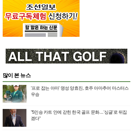
많이 본 뉴스
'프로 잡는 아마' 명성 양효진, 호주 아마추어 마스터스
우승
"5인승 카트 안에 갇힌 한국 골프 문화…'싱글'로 뒤집
겠다"