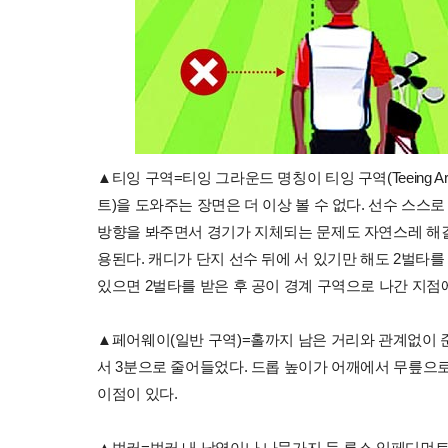
▲티잉 구역=티잉 그라운드 명칭이 티잉 구역(Teeing 
트)을 도와주는 장면은 더 이상 볼 수 없다. 선수 스스
방향을 봐주면서 경기가 지체되는 문제도 자연스레 해결
용된다. 캐디가 단지 선수 뒤에 서 있기만 해도 2벌타를
있으면 2벌타를 받은 후 공이 경계 구역으로 나간 지점
▲페어웨이(일반 구역)=홀까지 남은 거리와 관계없이 준
서 3분으로 줄어들었다. 드롭 높이가 어깨에서 무릎으로
이점이 있다.
▲벙커=벙커 내 낙엽이나 나뭇가지 등 루스 임페디먼트(