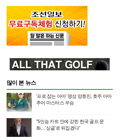
많이 본 뉴스
'프로 잡는 아마' 명성 양효진, 호주 아마
추어 마스터스 우승
"5인승 카트 안에 갇힌 한국 골프 문
화…'싱글'로 뒤집겠다"