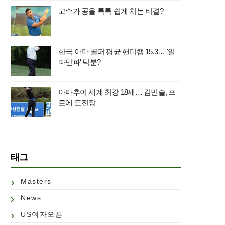
고수가 공을 툭툭 쉽게 치는 비결?
한국 아마 골퍼 평균 핸디캡 15.3… '일
파만파' 덕분?
아마추어 세계 최강 18세… 김민솔, 프
로에 도전장
태그
Masters
News
US여자오픈