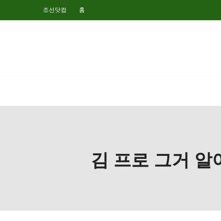
조선닷컴
홈
김 프로 그거 알