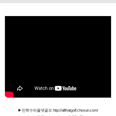
▶민학수의올댓골프 http://allthatgolf.chosun.com/