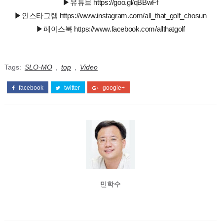
▶유튜브 https://goo.gl/qBBwFf
▶인스타그램 https://www.instagram.com/all_that_golf_chosun
▶페이스북 https://www.facebook.com/allthatgolf
Tags:
SLO-MO
,
top
,
Video
facebook
twitter
google+
민학수