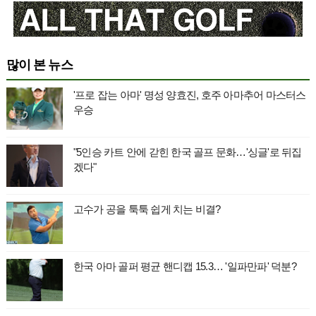
많이 본 뉴스
'프로 잡는 아마' 명성 양효진, 호주 아마추어 마스터스
우승
"5인승 카트 안에 갇힌 한국 골프 문화…'싱글'로 뒤집
겠다"
고수가 공을 툭툭 쉽게 치는 비결?
한국 아마 골퍼 평균 핸디캡 15.3… '일파만파' 덕분?