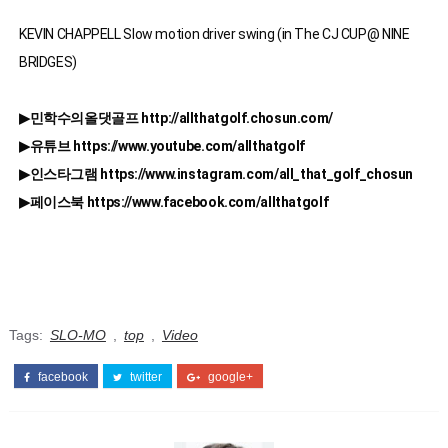
KEVIN CHAPPELL Slow motion driver swing (in The CJ CUP@ NINE 
BRIDGES)
▶민학수의올댓골프 http://allthatgolf.chosun.com/

▶유튜브 https://www.youtube.com/allthatgolf

▶인스타그램 https://www.instagram.com/all_that_golf_chosun

Tags:
SLO-MO
,
top
,
Video
facebook
twitter
google+