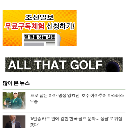
많이 본 뉴스
'프로 잡는 아마' 명성 양효진, 호주 아마추어 마스터스
우승
"5인승 카트 안에 갇힌 한국 골프 문화…'싱글'로 뒤집
겠다"