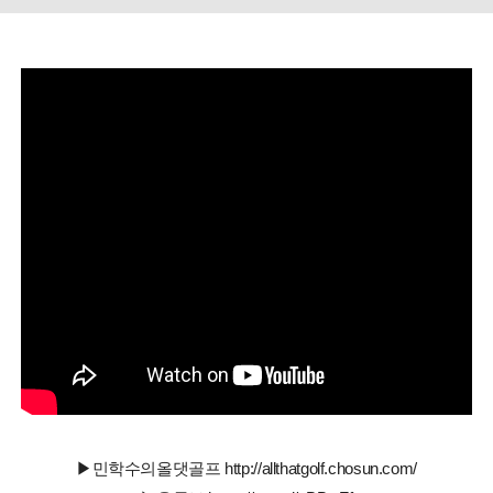
▶민학수의올댓골프 http://allthatgolf.chosun.com/