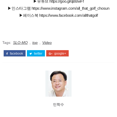
▶유튜브 https://goo.gl/qBBwFf
▶인스타그램 https://www.instagram.com/all_that_golf_chosun
▶페이스북 https://www.facebook.com/allthatgolf
Tags:
SLO-MO
,
top
,
Video
facebook
twitter
google+
민학수