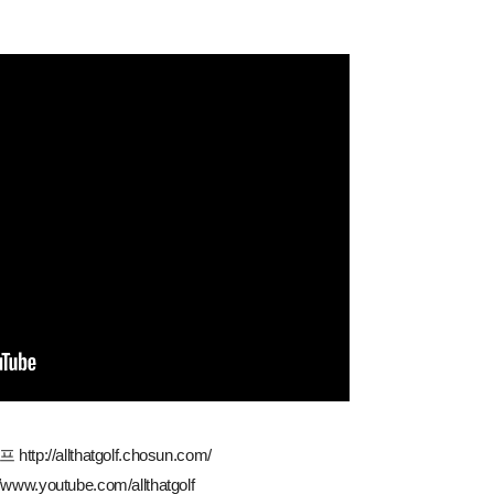
//allthatgolf.chosun.com/
ww.youtube.com/allthatgolf