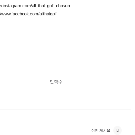
stagram.com/all_that_golf_chosun
ww.facebook.com/allthatgolf
민학수
이전 게시물