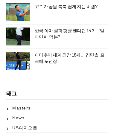
고수가 공을 툭툭 쉽게 치는 비결?
한국 아마 골퍼 평균 핸디캡 15.3… '일
파만파' 덕분?
아마추어 세계 최강 18세… 김민솔, 프
로에 도전장
태그
Masters
News
US여자오픈