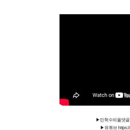
▶민학수의올댓골프 http:
▶유튜브 https://w