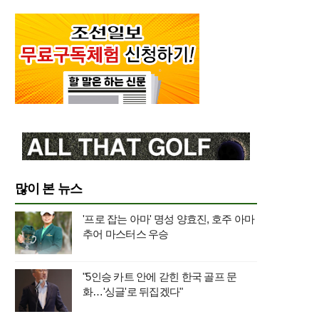
많이 본 뉴스
'프로 잡는 아마' 명성 양효진, 호주 아마
추어 마스터스 우승
"5인승 카트 안에 갇힌 한국 골프 문
화…'싱글'로 뒤집겠다"