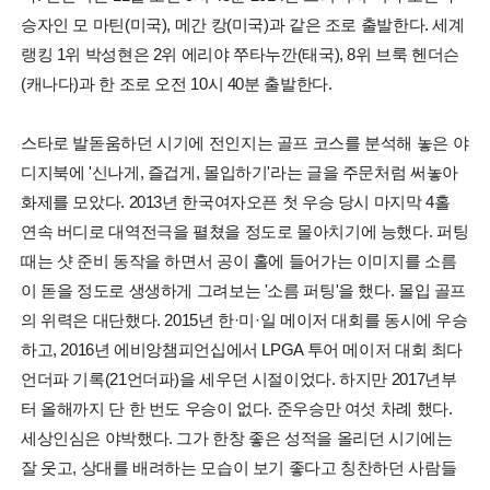
승자인 모 마틴(미국), 메간 캉(미국)과 같은 조로 출발한다. 세계
랭킹 1위 박성현은 2위 에리야 쭈타누깐(태국), 8위 브룩 헨더슨
(캐나다)과 한 조로 오전 10시 40분 출발한다.
스타로 발돋움하던 시기에 전인지는 골프 코스를 분석해 놓은 야
디지북에 '신나게, 즐겁게, 몰입하기'라는 글을 주문처럼 써놓아
화제를 모았다. 2013년 한국여자오픈 첫 우승 당시 마지막 4홀
연속 버디로 대역전극을 펼쳤을 정도로 몰아치기에 능했다. 퍼팅
때는 샷 준비 동작을 하면서 공이 홀에 들어가는 이미지를 소름
이 돋을 정도로 생생하게 그려보는 '소름 퍼팅'을 했다. 몰입 골프
의 위력은 대단했다. 2015년 한·미·일 메이저 대회를 동시에 우승
하고, 2016년 에비앙챔피언십에서 LPGA 투어 메이저 대회 최다
언더파 기록(21언더파)을 세우던 시절이었다. 하지만 2017년부
터 올해까지 단 한 번도 우승이 없다. 준우승만 여섯 차례 했다.
세상인심은 야박했다. 그가 한창 좋은 성적을 올리던 시기에는
잘 웃고, 상대를 배려하는 모습이 보기 좋다고 칭찬하던 사람들