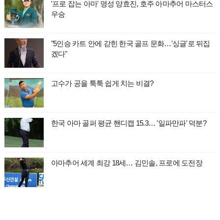
'프로 잡는 아마' 명성 양효진, 호주 아마추어 마스터스
우승
"5인승 카트 안에 갇힌 한국 골프 문화…'싱글'로 뒤집
겠다"
고수가 공을 툭툭 쉽게 치는 비결?
한국 아마 골퍼 평균 핸디캡 15.3… '일파만파' 덕분?
아마추어 세계 최강 18세… 김민솔, 프로에 도전장