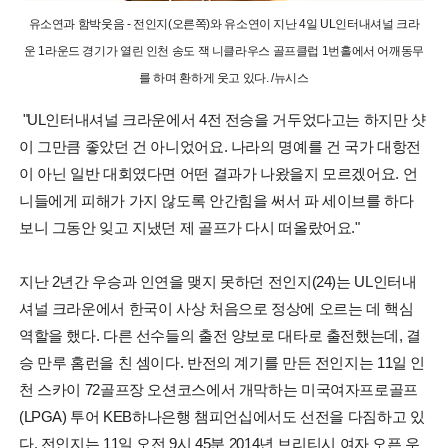
유소연과 함박웃음 - 전인지(오른쪽)와 유소연이 지난 4일 UL인터내셔널 크라
운 1라운드 경기가 열린 인천 송도 잭 니클라우스 골프클럽 1번홀에서 어깨동무
를 하며 환하게 웃고 있다. /뉴시스
"UL인터내셔널 크라운에서 4전 전승을 거두었다고는 하지만 샷
이 그만큼 좋았던 건 아니었어요. 나라의 명예를 건 국가 대항전
이 아닌 일반 대회였다면 어떤 결과가 나왔을지 모르겠어요. 언
니들에게 피해가 가지 않도록 안간힘을 써서 파 세이브를 하다
보니 그동안 잊고 지냈던 제 골프가 다시 떠올랐어요."
지난 2년간 우승과 인연을 맺지 못하던 전인지(24)는 UL인터내
셔널 크라운에서 한국이 사상 처음으로 정상에 오르는 데 핵심
역할을 했다. 다른 선수들의 출전 양보로 대타로 출전했는데, 결
승 만루 홈런을 친 셈이다. 반전의 계기를 만든 전인지는 11일 인
천 스카이 72골프장 오션코스에서 개막하는 미국여자프로골프
(LPGA) 투어 KEB하나은행 챔피언십에서도 선전을 다짐하고 있
다. 전인지는 11일 오전 9시 45분 2014년 브리티시 여자 오픈 우